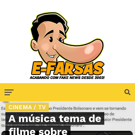
CINEMA / TV
A música tema de
filme sobre