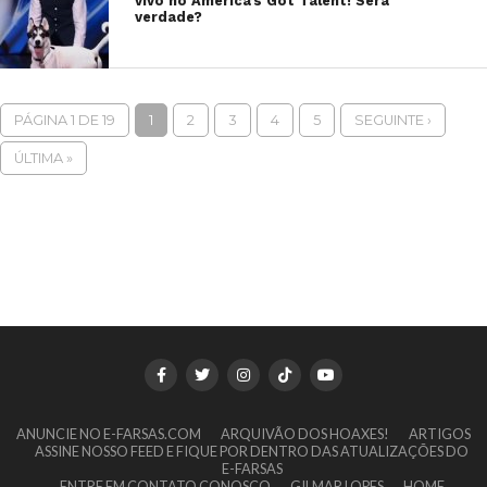
vivo no America’s Got Talent! Será
verdade?
PÁGINA 1 DE 19
1
2
3
4
5
SEGUINTE ›
ÚLTIMA »
ANUNCIE NO E-FARSAS.COM
ARQUIVÃO DOS HOAXES!
ARTIGOS
ASSINE NOSSO FEED E FIQUE POR DENTRO DAS ATUALIZAÇÕES DO
E-FARSAS
ENTRE EM CONTATO CONOSCO
GILMAR LOPES
HOME