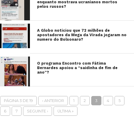
enquanto mostrava ucranianos mortos
pelos russos?
A Globo noticiou que 72 milhões de
apostadores da Mega da Virada jogaram no
numero do Bolsonaro?
O programa Encontro com Fátima
Bernardes apoiou a “saidinha de fim de
ano”?
PÁGINA 3 DE 19
‹ ANTERIOR
1
2
3
4
5
6
7
SEGUINTE ›
ÚLTIMA »