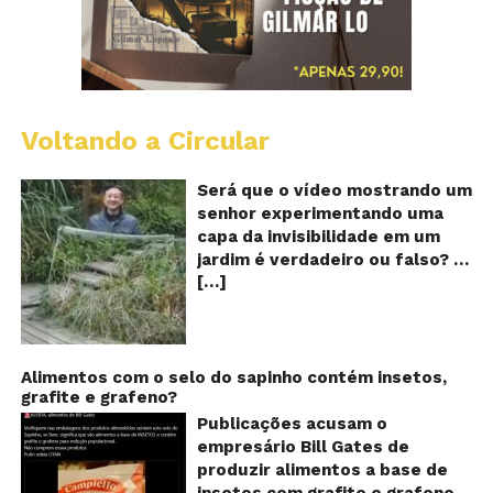
Voltando a Circular
A
Ch
m
Será que o vídeo mostrando um
e
senhor experimentando uma
ví
capa da invisibilidade em um
a
jardim é verdadeiro ou falso? O
no
[…]
vídeo surgiu nas redes sociais e
ca
qu
em diversos sites e blogs na
d
segunda semana de dezembro
in
de 2017 e rapidamente ganhou
centenas de milhares de
Alimentos com o selo do sapinho contém insetos,
grafite e grafeno?
curtidas e de
compartilhamentos. Nele
Publicações acusam o
podemos ver um senhor
empresário Bill Gates de
exibindo o que parece ser uma
produzir alimentos a base de
das maiores invenções dos