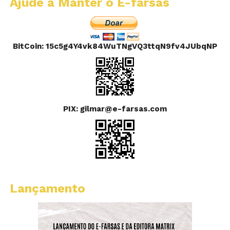
Ajude a Manter o E-farsas
BitCoin: 15c5g4Y4vk84WuTNgVQ3ttqN9fv4JUbqNP
PIX: gilmar@e-farsas.com
Lançamento