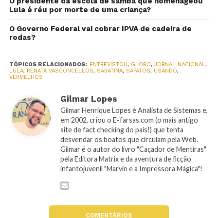
O presidente da escola de samba que homenageou
Lula é réu por morte de uma criança?
O Governo Federal vai cobrar IPVA de cadeira de
rodas?
TÓPICOS RELACIONADOS:
ENTREVISTOU
,
GLOBO
,
JORNAL NACIONAL
,
LULA
,
RENATA VASCONCELLOS
,
SABATINA
,
SAPATOS
,
USANDO
,
VERMELHOS
Gilmar Lopes
Gilmar Henrique Lopes é Analista de Sistemas e,
em 2002, criou o E-farsas.com (o mais antigo
site de fact checking do país!) que tenta
desvendar os boatos que circulam pela Web.
Gilmar é o autor do livro "Caçador de Mentiras"
pela Editora Matrix e da aventura de ficção
infantojuvenil "Marvin e a Impressora Mágica"!
COMENTÁRIOS