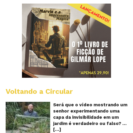
Voltando a Circular
A
Ch
m
Será que o vídeo mostrando um
e
senhor experimentando uma
ví
capa da invisibilidade em um
a
jardim é verdadeiro ou falso? O
no
[…]
vídeo surgiu nas redes sociais e
ca