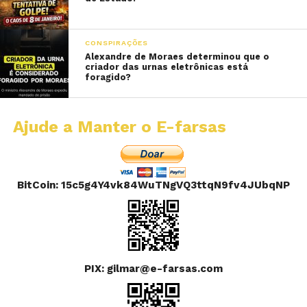
CONSPIRAÇÕES
Alexandre de Moraes determinou que o
criador das urnas eletrônicas está
foragido?
Ajude a Manter o E-farsas
BitCoin: 15c5g4Y4vk84WuTNgVQ3ttqN9fv4JUbqNP
PIX: gilmar@e-farsas.com