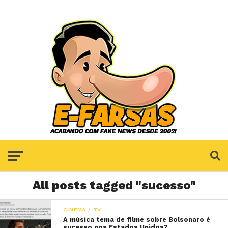
All posts tagged "sucesso"
CINEMA / TV
A música tema de filme sobre Bolsonaro é
sucesso nos Estados Unidos?