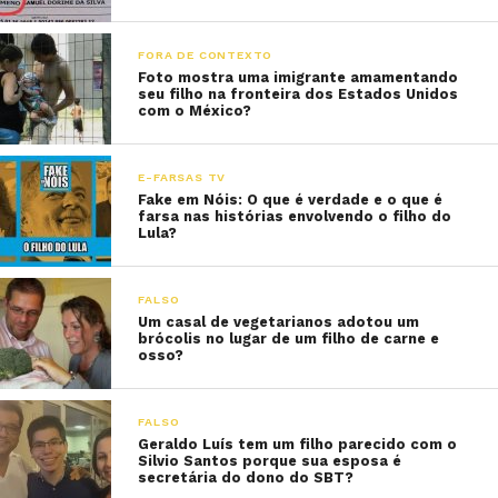
FORA DE CONTEXTO
Foto mostra uma imigrante amamentando
seu filho na fronteira dos Estados Unidos
com o México?
E-FARSAS TV
Fake em Nóis: O que é verdade e o que é
farsa nas histórias envolvendo o filho do
Lula?
FALSO
Um casal de vegetarianos adotou um
brócolis no lugar de um filho de carne e
osso?
FALSO
Geraldo Luís tem um filho parecido com o
Silvio Santos porque sua esposa é
secretária do dono do SBT?