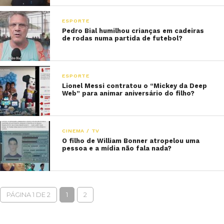
ESPORTE
Pedro Bial humilhou crianças em cadeiras
de rodas numa partida de futebol?
ESPORTE
Lionel Messi contratou o “Mickey da Deep
Web” para animar aniversário do filho?
CINEMA / TV
O filho de William Bonner atropelou uma
pessoa e a mídia não fala nada?
PÁGINA 1 DE 2
1
2