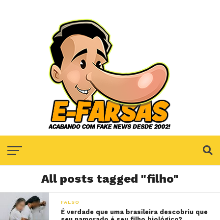
All posts tagged "filho"
FALSO
É verdade que uma brasileira descobriu que
seu namorado é seu filho biológico?