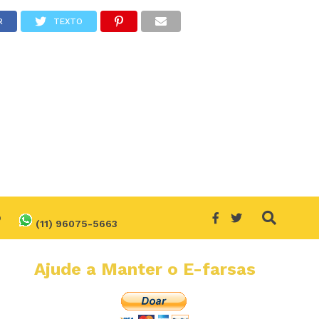
R
TEXTO
O
(11) 96075-5663
Ajude a Manter o E-farsas