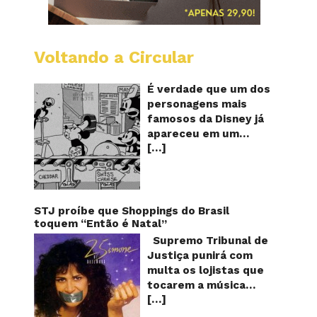
Voltando a Circular
Desenh
mostra
o
É verdade que um dos
Mickey
personagens mais
furand
famosos da Disney já
queijos
apareceu em um
com
[…]
desenho animado na
o
pênis?
TV furando queijos
com o seu pênis? O
vídeo é compartilhado
na forma de um GIF
STJ proíbe que Shoppings do Brasil
animado e mostra
toquem “Então é Natal”
imagens de um
Supremo Tribunal de
episódio antigo do
Justiça punirá com
desenho do
multa os lojistas que
personagem Mickey
tocarem a música
Mouse, dos
[…]
“Então é Natal”
Estúdios Disney,
interpretada pela