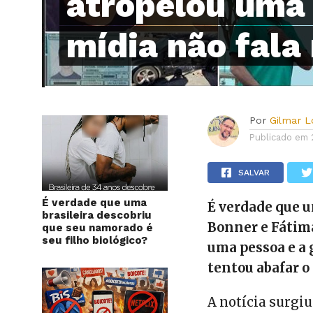
atropelou uma 
mídia não fala
Por
Gilmar 
Publicado em
SALVAR
É verdade que uma
É verdade que u
brasileira descobriu
Bonner e Fátima
que seu namorado é
seu filho biológico?
uma pessoa e a 
tentou abafar o
A notícia surgi