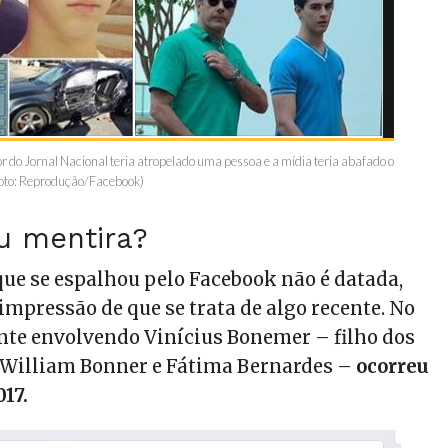
r do Jornal Nacional teria atropelado uma pessoa e a mídia teria abafado o
foto: Reprodução/Facebook)
u mentira?
que se espalhou pelo Facebook não é datada,
impressão de que se trata de algo recente. No
ente envolvendo Vinícius Bonemer – filho dos
 William Bonner e Fátima Bernardes –
ocorreu
017.