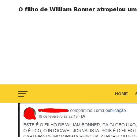
O filho de William Bonner atropelou u
HOME
F.A.Q