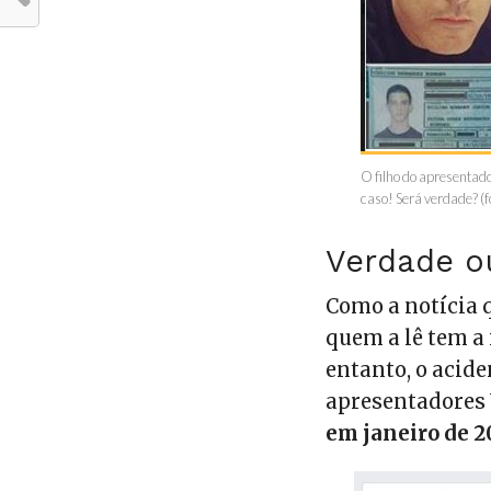
O filho do apresentado
caso! Será verdade? (
Verdade o
Como a notícia 
quem a lê tem a 
entanto, o acid
apresentadores
em janeiro de 2