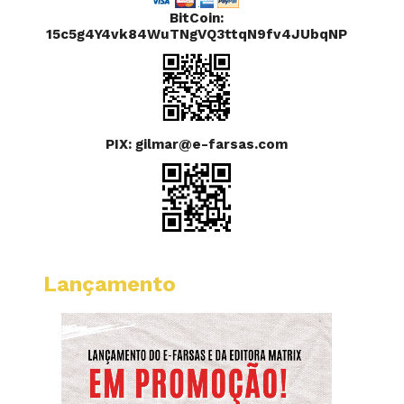
BitCoin:
15c5g4Y4vk84WuTNgVQ3ttqN9fv4JUbqNP
PIX: gilmar@e-farsas.com
Lançamento