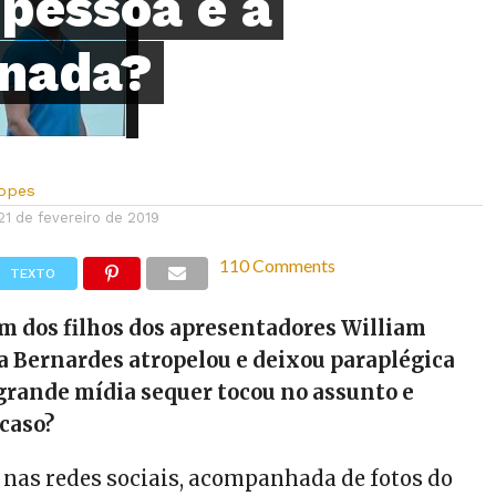
pessoa e a
 nada?
Lopes
21 de fevereiro de 2019
110 Comments
TEXTO
m dos filhos dos apresentadores William
 Bernardes atropelou e deixou paraplégica
grande mídia sequer tocou no assunto e
 caso?
u nas redes sociais, acompanhada de fotos do