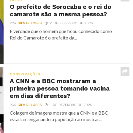
FALSO
O prefeito de Sorocaba e o rei do
camarote são a mesma pessoa?
POR
GILMAR LOPES
21 DE FEVEREIRO DE 2025
É verdade que o homem que ficou conhecido como
Rei do Camarote é o prefeito da...
CONSPIRAÇÕES
A CNN e a BBC mostraram a
primeira pessoa tomando vacina
em dias diferentes?
POR
GILMAR LOPES
11 DE DEZEMBRO DE 2020
Colagem de imagens mostra que a CNN e a BBC
estariam enganando a população ao mostrar...