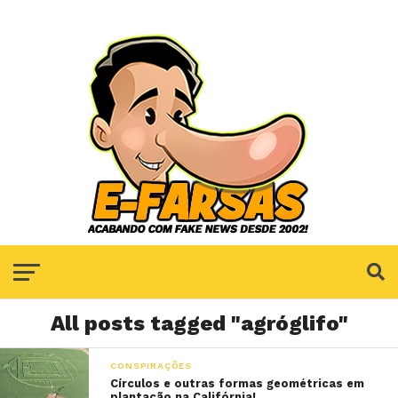
All posts tagged "agróglifo"
CONSPIRAÇÕES
Círculos e outras formas geométricas em
plantação na Califórnia!