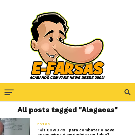
All posts tagged "Alagaoas"
FOTOS
“Kit COVID-19” para combater o novo
coronavírus é verdadeiro ou falso?