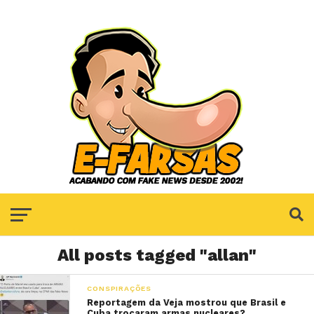
All posts tagged "allan"
CONSPIRAÇÕES
Reportagem da Veja mostrou que Brasil e
Cuba trocaram armas nucleares?