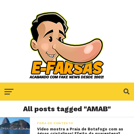
All posts tagged "AMAB"
FORA DE CONTEXTO
Vídeo mostra a Praia de Botafogo com as
águas cristalinas! Efeito da quarentena?