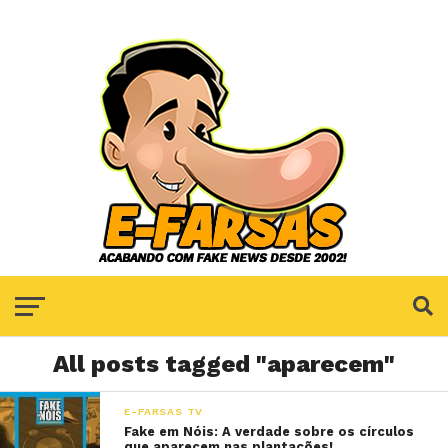
All posts tagged "aparecem"
E-FARSAS TV
Fake em Nóis: A verdade sobre os círculos
que aparecem nas plantações!