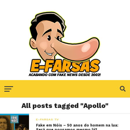
All posts tagged "Apollo"
E-FARSAS TV
Fake em Nóis – 50 anos do homem na lua:
Será que pousamos mesmo lá?