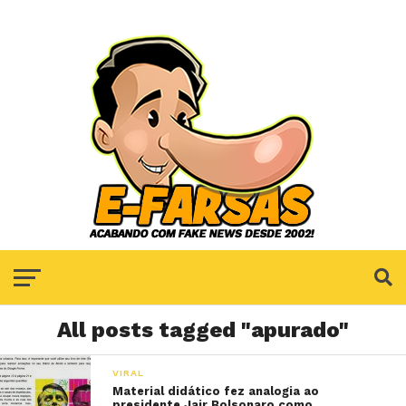
All posts tagged "apurado"
VIRAL
Material didático fez analogia ao
presidente Jair Bolsonaro como