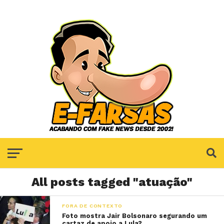
All posts tagged "atuação"
FORA DE CONTEXTO
Foto mostra Jair Bolsonaro segurando um
cartaz de apoio a Lula?