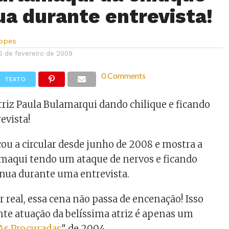
nua durante entrevista!
Lopes
5 de fevereiro de 2009
0 Comments
TEXTO
triz Paula Bulamarqui dando chilique e ficando
evista!
ou a circular desde junho de 2008 e mostra a
amaqui tendo um ataque de nervos e ficando
ua durante uma entrevista.
 real, essa cena não passa de encenação! Isso
te atuação da belíssima atriz é apenas um
As Procuradas
" de 2004.