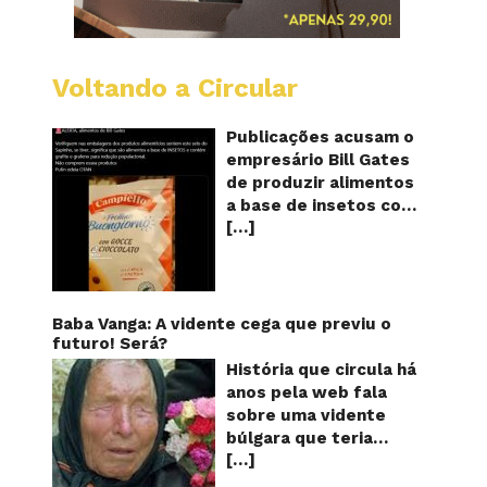
Voltando a Circular
Alimen
com
o
Publicações acusam o
selo
empresário Bill Gates
do
de produzir alimentos
sapinho
a base de insetos com
contém
[…]
grafite e grafeno com
insetos
grafite
o objetivo de reduzir a
e
população! Será
grafen
verdade? Vídeos e
textos com acusações
Baba Vanga: A vidente cega que previu o
começaram a se
futuro! Será?
espalhar nas redes
História que circula há
sociais na segunda
anos pela web fala
quinzena de agosto de
sobre uma vidente
2024 e afirmam que as
búlgara que teria
empresas do
[…]
ficado cega aos 12
milionário norte-
anos, mas teria