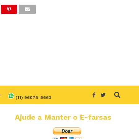
O
(11) 96075-5663
Ajude a Manter o E-farsas