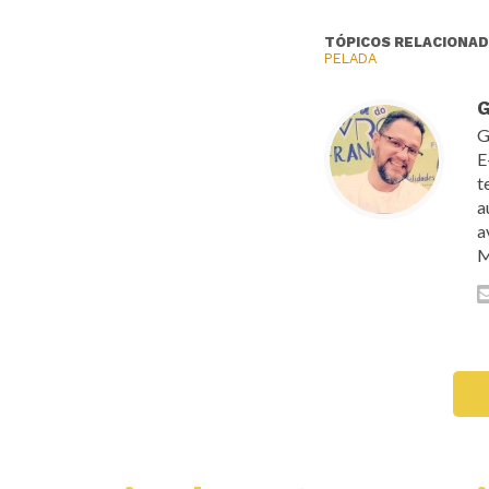
TÓPICOS RELACIONAD
PELADA
G
G
E
t
a
a
M