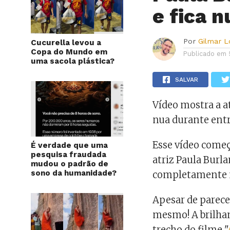
e fica 
Por
Gilmar 
Cucurella levou a
Copa do Mundo em
Publicado em
uma sacola plástica?
SALVAR
Vídeo mostra a a
nua durante entr
Esse vídeo começ
É verdade que uma
pesquisa fraudada
atriz Paula Burl
mudou o padrão de
sono da humanidade?
completamente n
Apesar de parecer
mesmo! A brilhan
trecho do filme "