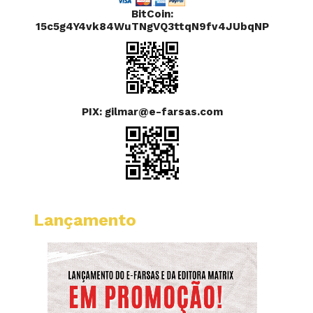
BitCoin:
15c5g4Y4vk84WuTNgVQ3ttqN9fv4JUbqNP
PIX: gilmar@e-farsas.com
Lançamento