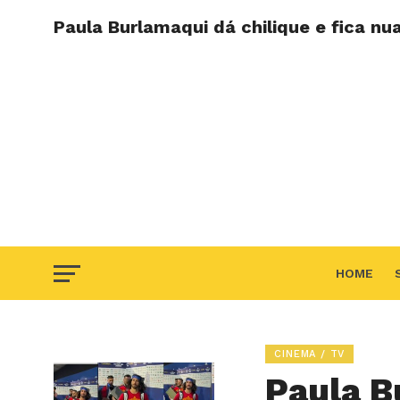
Paula Burlamaqui dá chilique e fica nu
HOME
F.A.Q
CINEMA / TV
Paula B