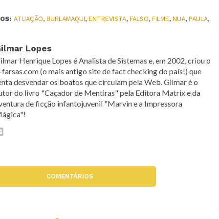
OS:
ATUAÇÃO
,
BURLAMAQUI
,
ENTREVISTA
,
FALSO
,
FILME
,
NUA
,
PAULA
,
ilmar Lopes
ilmar Henrique Lopes é Analista de Sistemas e, em 2002, criou o
-farsas.com (o mais antigo site de fact checking do país!) que
enta desvendar os boatos que circulam pela Web. Gilmar é o
utor do livro "Caçador de Mentiras" pela Editora Matrix e da
ventura de ficção infantojuvenil "Marvin e a Impressora
ágica"!
COMENTÁRIOS