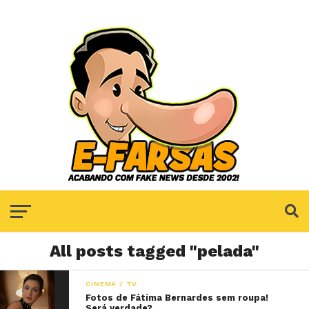
All posts tagged "pelada"
CINEMA / TV
Fotos de Fátima Bernardes sem roupa!
Será verdade?