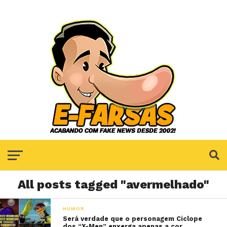
All posts tagged "avermelhado"
HUMOR
Será verdade que o personagem Ciclope
dos “X-Men” enxerga apenas a cor