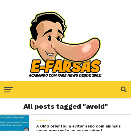
All posts tagged "avoid"
ANIMAIS
A OMS orientou a evitar sexo com animais
como prevenção ao coronavírus?