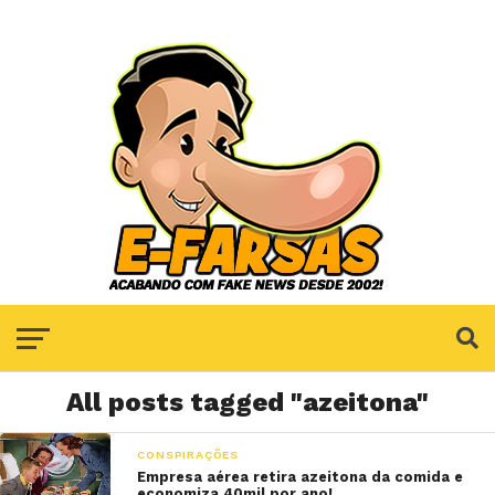
All posts tagged "azeitona"
CONSPIRAÇÕES
Empresa aérea retira azeitona da comida e
economiza 40mil por ano!