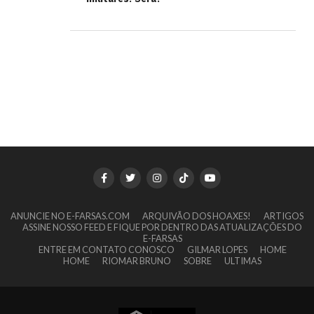
ANUNCIE NO E-FARSAS.COM
ARQUIVÃO DOS HOAXES!
ARTIGOS
ASSINE NOSSO FEED E FIQUE POR DENTRO DAS ATUALIZAÇÕES DO
E-FARSAS
ENTRE EM CONTATO CONOSCO
GILMAR LOPES
HOME
HOME
RIOMAR BRUNO
SOBRE
ULTIMAS