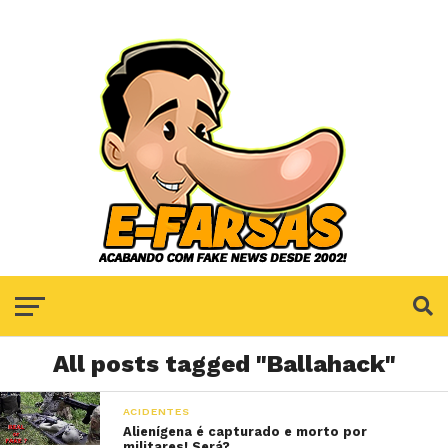
All posts tagged "Ballahack"
ACIDENTES
Alienígena é capturado e morto por
militares! Será?