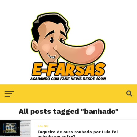
All posts tagged "banhado"
FALSO
Faqueiro de ouro roubado por Lula foi
achado em cofre?