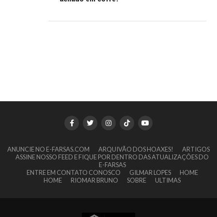
ANUNCIE NO E-FARSAS.COM
ARQUIVÃO DOS HOAXES!
ARTIGOS
ASSINE NOSSO FEED E FIQUE POR DENTRO DAS ATUALIZAÇÕES DO
E-FARSAS
ENTRE EM CONTATO CONOSCO
GILMAR LOPES
HOME
HOME
RIOMAR BRUNO
SOBRE
ULTIMAS