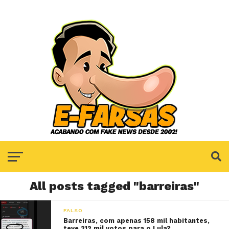
All posts tagged "barreiras"
FALSO
Barreiras, com apenas 158 mil habitantes,
teve 212 mil votos para o Lula?