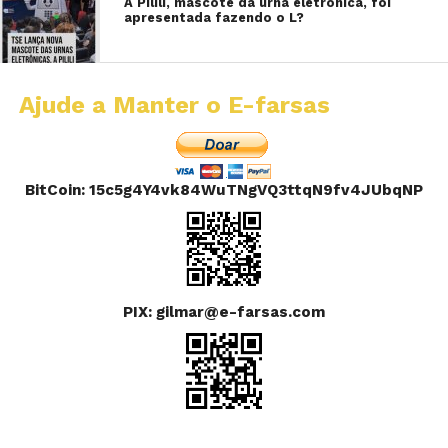
A Pilili, mascote da urna eletrônica, foi
apresentada fazendo o L?
Ajude a Manter o E-farsas
BitCoin: 15c5g4Y4vk84WuTNgVQ3ttqN9fv4JUbqNP
PIX: gilmar@e-farsas.com