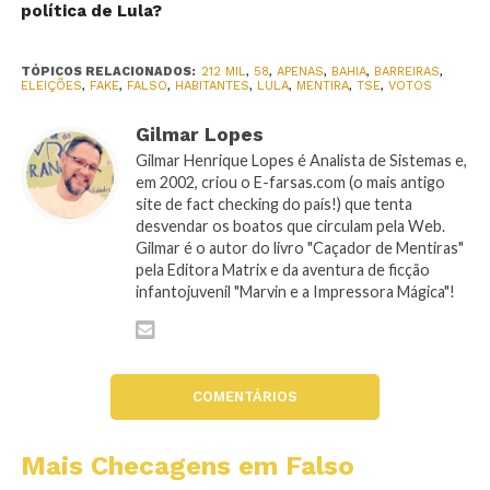
política de Lula?
TÓPICOS RELACIONADOS:
212 MIL
,
58
,
APENAS
,
BAHIA
,
BARREIRAS
,
ELEIÇÕES
,
FAKE
,
FALSO
,
HABITANTES
,
LULA
,
MENTIRA
,
TSE
,
VOTOS
Gilmar Lopes
Gilmar Henrique Lopes é Analista de Sistemas e,
em 2002, criou o E-farsas.com (o mais antigo
site de fact checking do país!) que tenta
desvendar os boatos que circulam pela Web.
Gilmar é o autor do livro "Caçador de Mentiras"
pela Editora Matrix e da aventura de ficção
infantojuvenil "Marvin e a Impressora Mágica"!
COMENTÁRIOS
Mais Checagens em Falso