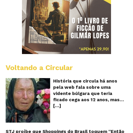
Voltando a Circular
B
Va
A
História que circula há anos
vi
pela web fala sobre uma
ce
vidente búlgara que teria
q
ficado cega aos 12 anos, mas
pr
[…]
teria previsto o fim a
o
fu
humanidade! Será verdade?
Se
Baba Vanga, a mulher que
previu o fim do mundo e do
nosso futuro, morreu em 1996
STJ proíbe que Shoppings do Brasil toquem “Então