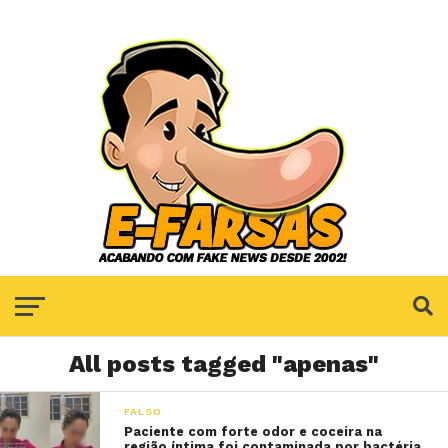
All posts tagged "apenas"
FALSO
Paciente com forte odor e coceira na
região íntima foi contaminada por bactéria