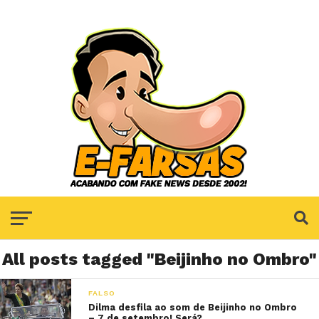
All posts tagged "Beijinho no Ombro"
FALSO
Dilma desfila ao som de Beijinho no Ombro
– 7 de setembro! Será?