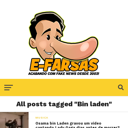
All posts tagged "Bin laden"
MUSICA
Osama bin Laden gravou um vídeo
cantando Lady Gaga dias antes de morrer?