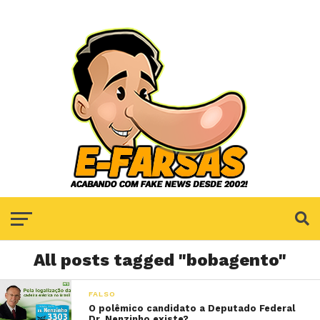
All posts tagged "bobagento"
FALSO
O polêmico candidato a Deputado Federal
Dr. Nenzinho existe?