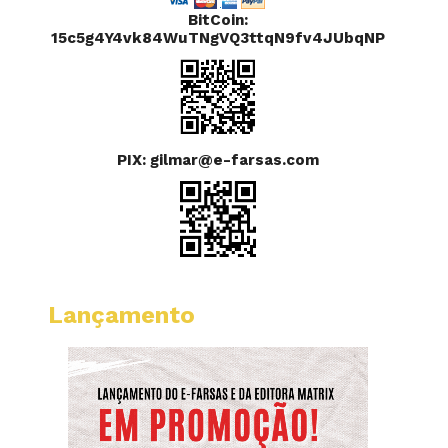
BitCoin:
15c5g4Y4vk84WuTNgVQ3ttqN9fv4JUbqNP
PIX: gilmar@e-farsas.com
Lançamento