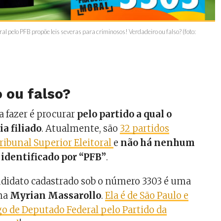
 pelo PFB propõe leis severas para criminosos! Verdadeiro ou falso? (foto:
 ou falso?
a fazer é procurar
pelo partido a qual o
a filiado
. Atualmente, são
32 partidos
ribunal Superior Eleitoral
e
não há nenhum
 identificado por “PFB”
.
ndidato cadastrado sob o número 3303 é uma
ama
Myrian Massarollo
.
Ela é de São Paulo e
go de Deputado Federal pelo Partido da