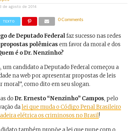
3 de agosto de 2014
0 Comments
TEXTO
rgo de Deputado Federal
faz sucesso nas redes
s
propostas polêmicas
em favor da moral e dos
Quem é o Dr. Nenzinho?
4, um candidato a Deputado Federal começou a
ade na web por apresentar propostas de leis
ar moral”, como dito em seu slogan.
tas do
Dr. Ernesto “Nenzinho” Campos
, pelo
ovação da
lei que muda o Código Penal Brasileiro
adeira elétrica os criminosos no Brasil
!
andidato também propõe a lei que pune com o