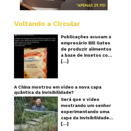
Voltando a Circular
Alimen
com
o
Publicações acusam o
selo
empresário Bill Gates
do
de produzir alimentos
sapinho
a base de insetos com
contém
[…]
grafite e grafeno com
insetos
grafite
o objetivo de reduzir a
e
população! Será
grafen
verdade? Vídeos e
textos com acusações
A China mostrou em vídeo a nova capa
começaram a se
quântica da invisibilidade?
espalhar nas redes
Será que o vídeo
sociais na segunda
mostrando um senhor
quinzena de agosto de
experimentando uma
2024 e afirmam que as
capa da invisibilidade
empresas do
[…]
em um jardim é
milionário norte-
verdadeiro ou falso? O