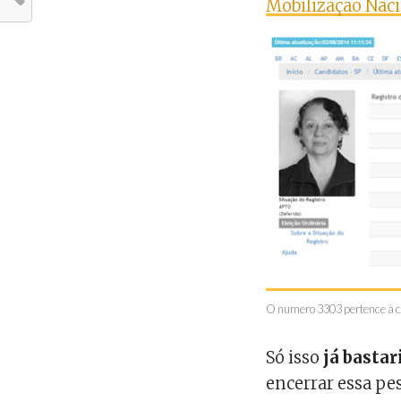
Mobilização Nac
O numero 3303 pertence à 
Só isso
já bastar
encerrar essa pe