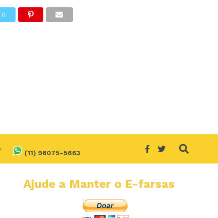
TO
O
(11) 96075-5663
Ajude a Manter o E-farsas