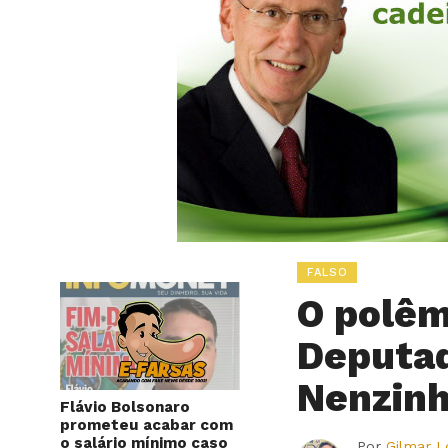
FALSO
O polêm
Deputad
Nenzinh
Flávio Bolsonaro
prometeu acabar com
o salário mínimo caso
Por
Gilmar 