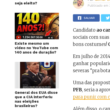
seja eleito?
Publicado em
SALVAR
Candidato
ao ca
sociais com sua
Existe mesmo um
bons costumes!
vídeo no YouTube com
140 anos de duração?
Em julho de 201
ganhar popularid
severas “pra bot
Uma das propos
PFB
, seria a apr
General dos EUA disse
para punir com c
que a CIA interferiu
nas eleições
brasileiras?
Além disso, o c