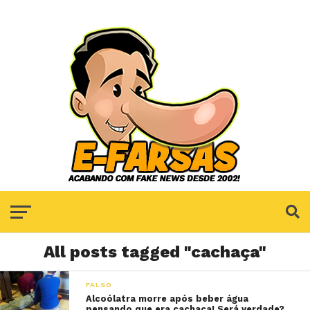
All posts tagged "cachaça"
FALSO
Alcoólatra morre após beber água
pensando que era cachaça! Será verdade?