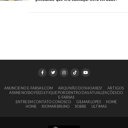
ANUNCIE NO E-FARSAS.COM
ARQUIVÃO DOS HOAXES!
ARTIGOS
ASSINE NOSSO FEED E FIQUE POR DENTRO DAS ATUALIZAÇÕES DO
E-FARSAS
ENTRE EM CONTATO CONOSCO
GILMAR LOPES
HOME
HOME
RIOMAR BRUNO
SOBRE
ULTIMAS