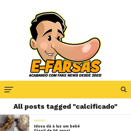
All posts tagged "calcificado"
SAÚDE
Idosa dá à luz um bebê
fóssil de 56 anos!