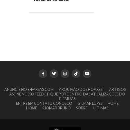
ANUNCIE NO E-FARSAS.COM
ARQUIVÃO DOS HOAXES!
ARTIGOS
ASSINE NOSSO FEED E FIQUE POR DENTRO DAS ATUALIZAÇÕES DO
E-FARSAS
ENTRE EM CONTATO CONOSCO
GILMAR LOPES
HOME
HOME
RIOMAR BRUNO
SOBRE
ULTIMAS