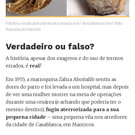
Feto teria virado pedra dentro do corpo da mãe! Verdadeiro ou falso? (foto:
Reprodução/Internet)
Verdadeiro ou falso?
A história, apesar dos exageros e do uso de termos
errados, é
real
!
Em 1955, a marroquina Zahra Aboitalib sentiu as
dores do parto e foi levada a um hospital, mas depois
de ver uma mulher morrer na mesa de operações
durante uma cesárea (e achando que poderia ter o
mesmo destino),
fugiu aterrorizada para a sua
pequena cidade
– uma pequena vila nos arredores
da cidade de Casablanca, em Marrocos.