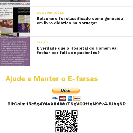
CONSPIRAÇÕES
Bolsonaro foi classificado como genocida
em livro didático na Noruega?
FALSO
É verdade que o Hospital do Homem vai
fechar por falta de pacientes?
Ajude a Manter o E-farsas
BitCoin: 15c5g4Y4vk84WuTNgVQ3ttqN9fv4JUbqNP