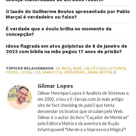
O laudo do Guilherme Boulos apresentado por Pablo
Marçal é verdadeiro ou falso?
É verdade que o óvulo brilha no momento da
concepção?
Idosa flagrada em atos golpistas de 8 de janeiro de
2023 com bíblia na mão pegou 17 anos de prisão?
TÓPICOS RELACIONADOS:
56 ANOS
,
BEBÊ
,
CALCIFICADO
,
ECTÓPICA
,
FÓSSIL
,
IDOSA
,
LUZ
,
MARROCOS
,
VERDADEIRO
,
ZAHRA ABOITALIB
Gilmar Lopes
Gilmar Henrique Lopes é Analista de Sistemas e,
em 2002, criou o E-farsas.com (o mais antigo
site de fact checking do país!) que tenta
desvendar os boatos que circulam pela Web.
Gilmar é o autor do livro "Caçador de Mentiras"
pela Editora Matrix e da aventura de ficção
infantojuvenil "Marvin e a Impressora Mágica"!