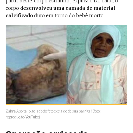
partir deste ‘corpo estranho’, explica o Dr. Taibi, o
corpo
desenvolveu uma camada de material
calcificado
duro em torno do bebê morto.
Zahra Aboitalib ao lado do feto extraído de sua barriga! (foto:
reprodução/YouTube)