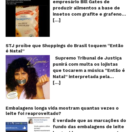
empresário Bill Gates de
d
produzir alimentos a base de
sa
insetos com grafite e grafeno
c
[…]
com o objetivo de reduzir a
in
gr
população! Será verdade?
e
Vídeos e textos com
gr
acusações começaram a se
espalhar nas redes sociais na
STJ proíbe que Shoppings do Brasil toquem “Então
é Natal”
segunda quinzena de agosto de
2024 e afirmam que as
Supremo Tribunal de Justiça
empresas do milionário norte-
punirá com multa os lojistas
americano Bill Gates estariam
que tocarem a música “Então é
fabricando alimentos a base de
Natal” interpretada pela
insetos, e contaminados com
[…]
cantora Simone! Será? De
grafite e grafeno. Venenos que
acordo com notícia publicada
ajudaria a dar prosseguimento
em diversos sites e blogs (e
de um “plano global” da
amplamente divulgada nas
redução populacional. O alerta
redes sociais), uma das
Embalagens longa vida mostram quantas vezes o
também explica que o selo com
leite foi reaproveitado?
canções mais populares do
o desenho de um sapo denuncia
Natal brasileiro estaria proibida
É verdade que as marcações do
esse tipo de produto, que deve
de ser executada nos
fundo das embalagens de leite
ser evitado a todo custo! Será