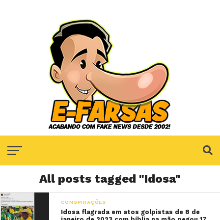
All posts tagged "Idosa"
CONSPIRAÇÕES
Idosa flagrada em atos golpistas de 8 de
janeiro de 2023 com bíblia na mão pegou 17