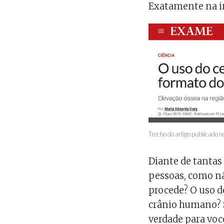
Exatamente na in
Trecho do artigo publicado no
Diante de tantas
pessoas, como nã
procede? O uso 
crânio humano? S
verdade para voc