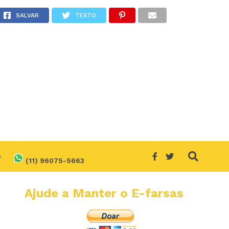
r?
SALVAR
TEXTO
O
(11) 96075-5663
Ajude a Manter o E-farsas