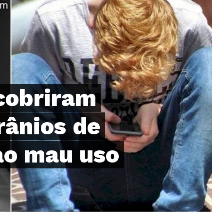
cobriram
rânios de
ao mau uso