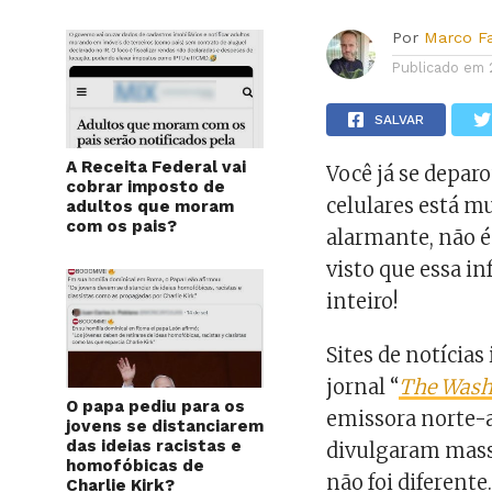
Por
Marco F
Publicado em
SALVAR
A Receita Federal vai
Você já se depar
cobrar imposto de
celulares está 
adultos que moram
com os pais?
alarmante, não é
visto que essa 
inteiro!
Sites de notícia
jornal “
The Wash
O papa pediu para os
emissora norte-
jovens se distanciarem
das ideias racistas e
divulgaram massi
homofóbicas de
não foi diferente
Charlie Kirk?