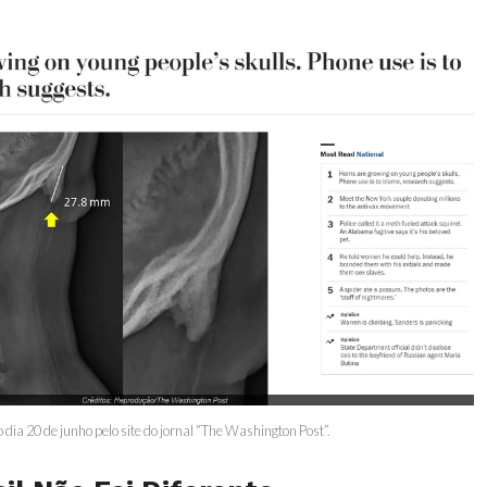
 dia 20 de junho pelo site do jornal “The Washington Post”.