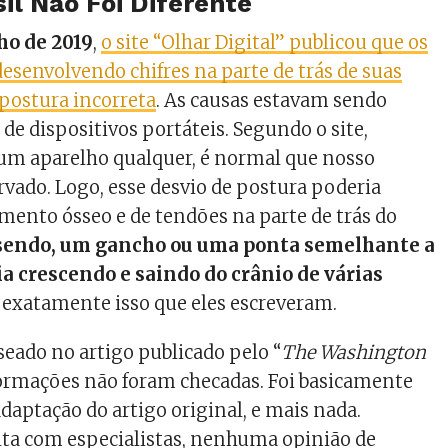
sil Não Foi Diferente
ho de 2019
,
o site “Olhar Digital” publicou que os
esenvolvendo chifres na parte de trás de suas
 postura incorreta
. As causas estavam sendo
 de dispositivos portáteis. Segundo o site,
m aparelho qualquer, é normal que nosso
rvado. Logo, esse desvio de postura poderia
mento ósseo e de tendões na parte de trás do
sendo, um gancho ou uma ponta semelhante a
ia crescendo e saindo do crânio de várias
oi exatamente isso que eles escreveram.
aseado no artigo publicado pelo “
The Washington
formações não foram checadas. Foi basicamente
daptação do artigo original, e mais nada.
a com especialistas, nenhuma opinião de