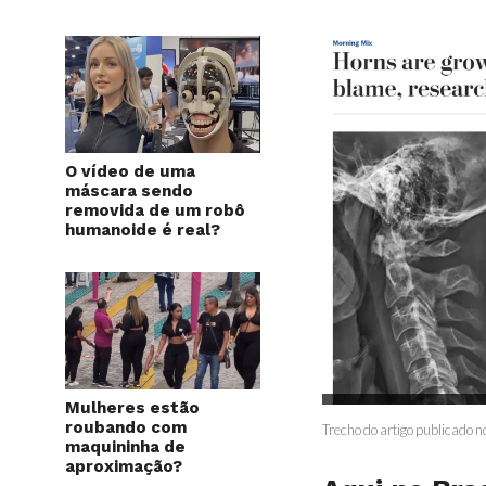
O vídeo de uma
máscara sendo
removida de um robô
humanoide é real?
Mulheres estão
roubando com
Trecho do artigo publicado no
maquininha de
aproximação?