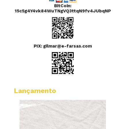
BitCoin:
15c5g4Y4vk84WuTNgVQ3ttqN9fv4JUbqNP
PIX: gilmar@e-farsas.com
Lançamento