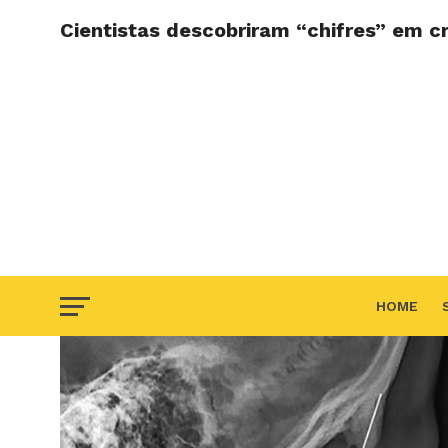
Cientistas descobriram “chifres” em c
HOME
F.A.Q