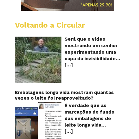
Voltando a Circular
A
China
mostro
Será que o vídeo
em
mostrando um senhor
vídeo
experimentando uma
a
capa da invisibilidade
nova
[…]
em um jardim é
capa
quântic
verdadeiro ou falso? O
da
vídeo surgiu nas redes
invisibi
sociais e em diversos
sites e blogs na
Embalagens longa vida mostram quantas
segunda semana de
vezes o leite foi reaproveitado?
dezembro de 2017 e
É verdade que as
rapidamente ganhou
marcações do fundo
centenas de milhares
das embalagens de
de curtidas e de
leite longa vida
compartilhamentos.
[…]
servem para mostrar
Nele podemos ver um
quantas vezes o