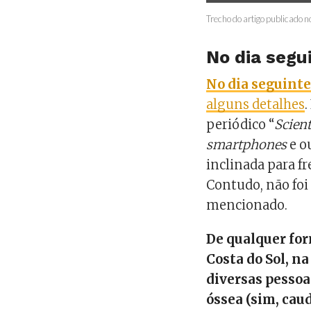
Trecho do artigo publicado no
No dia segu
No dia seguinte
alguns detalhes
periódico “
Scient
smartphones
e o
inclinada para f
Contudo, não foi
mencionado.
De qualquer for
Costa do Sol, na
diversas pesso
óssea (sim, caud