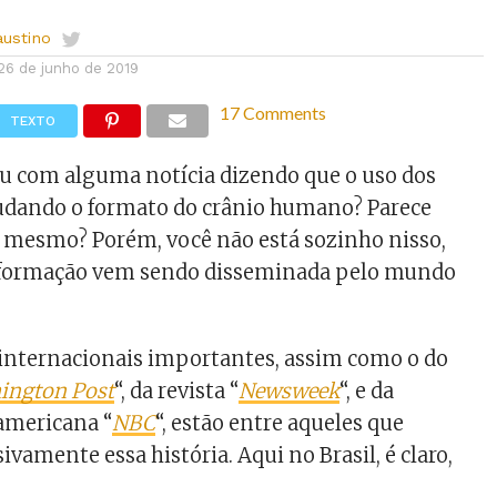
austino
26 de junho de 2019
17 Comments
TEXTO
ou com alguma notícia dizendo que o uso dos
mudando o formato do crânio humano? Parece
 mesmo? Porém, você não está sozinho nisso,
informação vem sendo disseminada pelo mundo
s internacionais importantes, assim como o do
ington Post
“, da revista “
Newsweek
“, e da
americana “
NBC
“, estão entre aqueles que
vamente essa história. Aqui no Brasil, é claro,
.