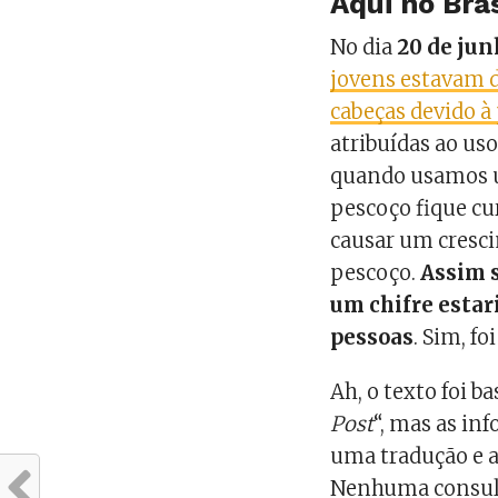
Aqui no Bra
No dia
20 de jun
jovens estavam d
cabeças devido à
atribuídas ao uso
quando usamos u
pescoço fique cu
causar um cresci
pescoço.
Assim 
um chifre estar
pessoas
. Sim, f
Ah, o texto foi b
Post
“, mas as in
uma tradução e a
Nenhuma consult