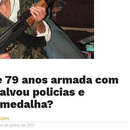
e 79 anos armada com
alvou policias e
 medalha?
Lopes
14 de junho de 2017