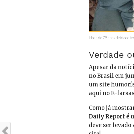
Idosa de 79 anos de idade te
Verdade o
Apesar da notíci
no Brasil em
ju
um site humorís
aqui no E-farsa
Como já mostram
Daily Report é 
deve ser levado 
site!