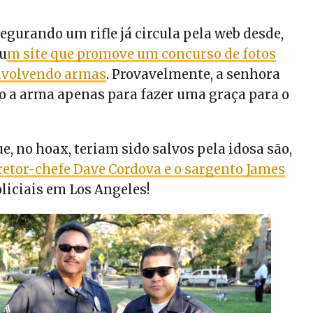
segurando um rifle já circula pela web desde,
 u
m site que promove um concurso de fotos
nvolvendo armas
. Provavelmente, a senhora
 a arma apenas para fazer uma graça para o
que, no hoax, teriam sido salvos pela idosa são,
etor-chefe Dave Cordova e o sargento James
liciais em Los Angeles!