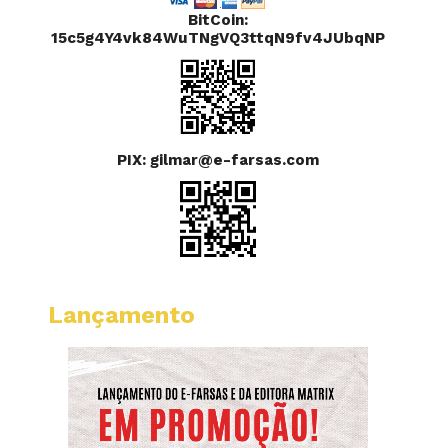
BitCoin:
15c5g4Y4vk84WuTNgVQ3ttqN9fv4JUbqNP
PIX: gilmar@e-farsas.com
Lançamento