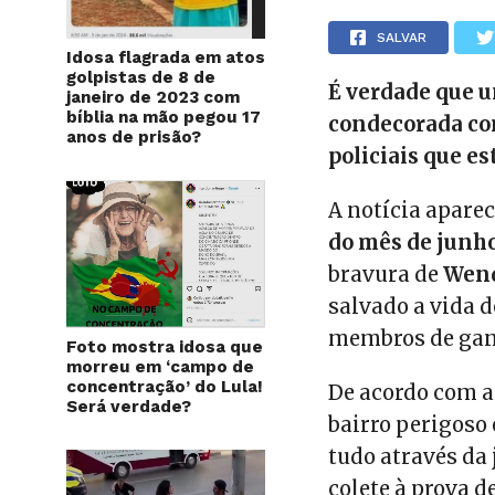
SALVAR
Idosa flagrada em atos
golpistas de 8 de
É verdade que u
janeiro de 2023 com
bíblia na mão pegou 17
condecorada co
anos de prisão?
policiais que 
A notícia aparec
do mês de junho
bravura de
Wen
salvado a vida d
membros de gan
Foto mostra idosa que
morreu em ‘campo de
concentração’ do Lula!
De acordo com a
Será verdade?
bairro perigos
tudo através da
colete à prova de