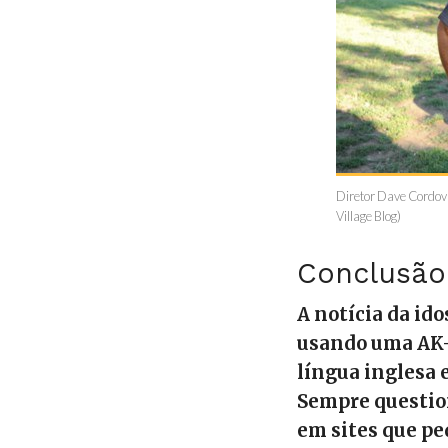
Diretor Dave Cordova
Village Blog)
Conclusão
A notícia da ido
usando uma AK-4
língua inglesa 
Sempre question
em sites que p