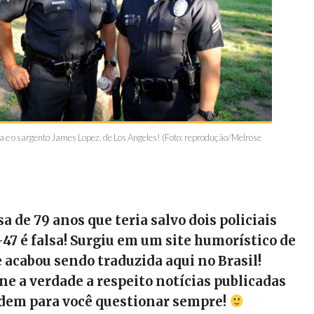
 e o sargento James Lopez, de Los Angeles! (Foto: reprodução/Melrose
sa de 79 anos que teria salvo dois policiais
7 é falsa! Surgiu em um site humorístico de
e acabou sendo traduzida aqui no Brasil!
e a verdade a respeito notícias publicadas
edem para você questionar sempre!