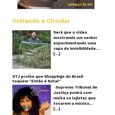
Voltando a Circular
A
China
mostro
Será que o vídeo
em
mostrando um senhor
vídeo
experimentando uma
a
capa da invisibilidade
nova
[…]
em um jardim é
capa
quântic
verdadeiro ou falso? O
da
vídeo surgiu nas redes
invisibi
sociais e em diversos
sites e blogs na
STJ proíbe que Shoppings do Brasil
segunda semana de
toquem “Então é Natal”
dezembro de 2017 e
Supremo Tribunal de
rapidamente ganhou
Justiça punirá com
centenas de milhares
multa os lojistas que
de curtidas e de
tocarem a música
compartilhamentos.
[…]
“Então é Natal”
Nele podemos ver um
interpretada pela