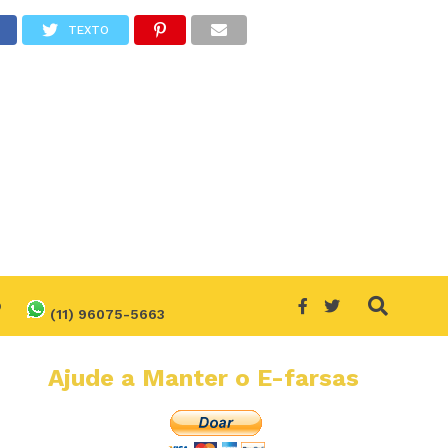
TEXTO
O
(11) 96075-5663
Ajude a Manter o E-farsas