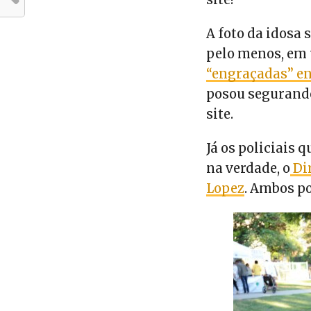
A foto da idosa 
pelo menos, em
“engraçadas” e
posou segurando
site.
Já os policiais 
na verdade, o
Dir
Lopez
. Ambos po