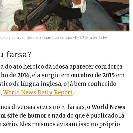
ria salvado a vida de dois policiais usando uma AK-47! Será verdade?
u farsa?
a do ato heroico da idosa aparecer com força
nho de 2016
, ela surgiu em
outubro de 2015
em
tico de língua inglesa, o já bem conhecido
s,
World News Daily Report
.
os diversas vezes no E-farsas, o
World News
um site de humor
e nada do que é publicado lá
a sério. Eles mesmos avisam isso no próprio