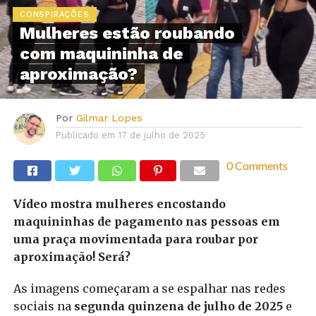
CONSPIRAÇÕES
Mulheres estão roubando
com maquininha de
aproximação?
Por
Gilmar Lopes
Publicado em
17 de julho de 2025
0 Comments
Vídeo mostra mulheres encostando
maquininhas de pagamento nas pessoas em
uma praça movimentada para roubar por
aproximação! Será?
As imagens começaram a se espalhar nas redes
sociais na
segunda quinzena de julho de 2025
e