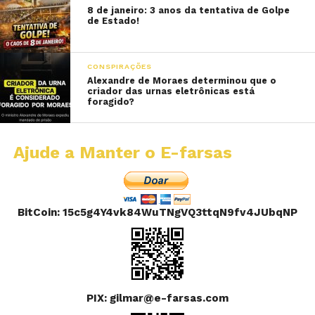
8 de janeiro: 3 anos da tentativa de Golpe
de Estado!
CONSPIRAÇÕES
Alexandre de Moraes determinou que o
criador das urnas eletrônicas está
foragido?
Ajude a Manter o E-farsas
BitCoin: 15c5g4Y4vk84WuTNgVQ3ttqN9fv4JUbqNP
PIX: gilmar@e-farsas.com