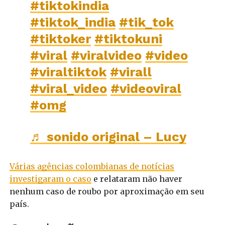
#tiktokindia
#tiktok_india
#tik_tok
#tiktoker
#tiktokuni
#viral
#viralvideo
#video
#viraltiktok
#virall
#viral_video
#videoviral
#omg
♬ sonido original – Lucy
Várias agências colombianas de notícias
investigaram o caso
e relataram não haver
nenhum caso de roubo por aproximação em seu
país.