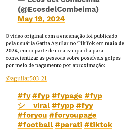
(@EcosdelCombeima)
May 19, 2024
O vídeo original com a encenação foi publicado
pela usuária Gatita Aguilar no TikTok em
maio de
2024
, como parte de uma campanha para
conscientizar as pessoas sobre possíveis golpes
por meio de pagamento por aproximação:
@aguilar503_21
#fy
#fyp
#fypage
#fyp
シ゚viral
#fypp
#fyy
#foryou
#foryoupage
#football
#parati
#tiktok