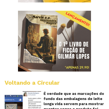
Voltando a Circular
E
lo
vi
É verdade que as marcações do
m
fundo das embalagens de leite
qu
longa vida servem para mostrar
v
quantas vezes o produto foi