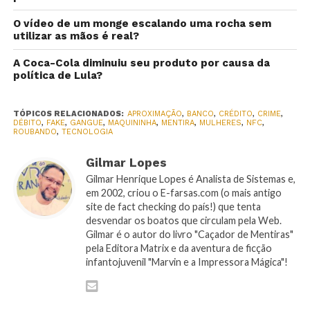
O vídeo de um monge escalando uma rocha sem
utilizar as mãos é real?
A Coca-Cola diminuiu seu produto por causa da
política de Lula?
TÓPICOS RELACIONADOS:
APROXIMAÇÃO
,
BANCO
,
CRÉDITO
,
CRIME
,
DÉBITO
,
FAKE
,
GANGUE
,
MAQUININHA
,
MENTIRA
,
MULHERES
,
NFC
,
ROUBANDO
,
TECNOLOGIA
Gilmar Lopes
Gilmar Henrique Lopes é Analista de Sistemas e,
em 2002, criou o E-farsas.com (o mais antigo
site de fact checking do país!) que tenta
desvendar os boatos que circulam pela Web.
Gilmar é o autor do livro "Caçador de Mentiras"
pela Editora Matrix e da aventura de ficção
infantojuvenil "Marvin e a Impressora Mágica"!