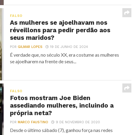
FALSO
As mulheres se ajoelhavam nos
réveillons para pedir perdão aos
seus maridos?
POR
GILMAR LOPES
19 DE JUNHO DE 2024
É verdade que, no século XX, era costume as mulheres
se ajoelharem na frente de seus...
FALSO
Fotos mostram Joe Biden
assediando mulheres, incluindo a
própria neta?
POR
MARCO FAUSTINO
9 DE NOVEMBRO DE 2020
Desde o último sábado (7), ganhou força nas redes