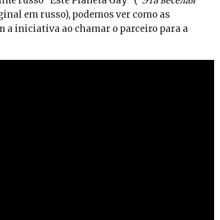
lme russo “Este Planeta Gay” (“
Эта веселая
riginal em russo), podemos ver como as
a iniciativa ao chamar o parceiro para a