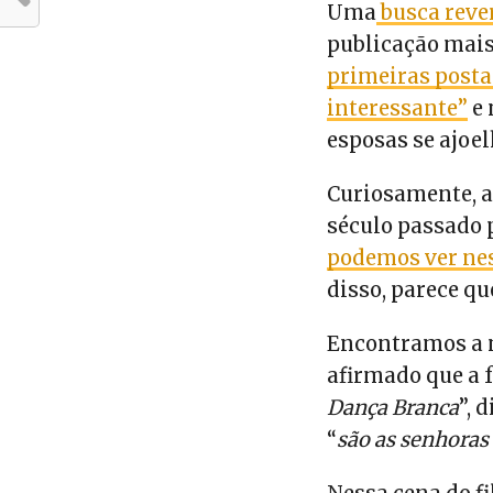
Uma
busca reve
publicação mais
primeiras posta
interessante”
e 
esposas se ajoe
Curiosamente, a
século passado 
podemos ver ne
disso, parece q
Encontramos a
afirmado que a f
Dança Branca
”,
“
são as senhoras