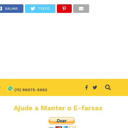
SALVAR
TEXTO
O
(11) 96075-5663
Ajude a Manter o E-farsas