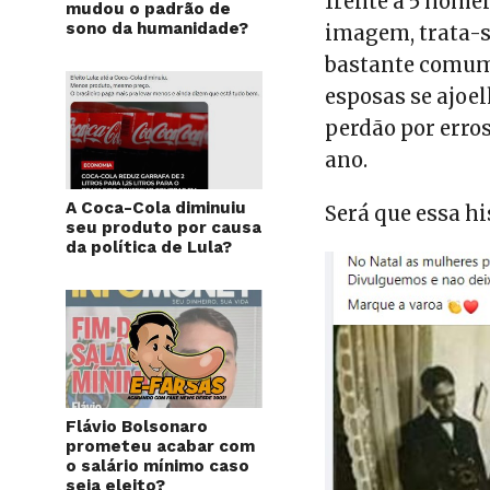
frente a 5 home
mudou o padrão de
sono da humanidade?
imagem, trata-s
bastante comum 
esposas se ajoe
perdão por erro
ano.
A Coca-Cola diminuiu
Será que essa hi
seu produto por causa
da política de Lula?
Flávio Bolsonaro
prometeu acabar com
o salário mínimo caso
seja eleito?