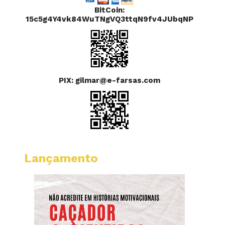
BitCoin:
15c5g4Y4vk84WuTNgVQ3ttqN9fv4JUbqNP
PIX: gilmar@e-farsas.com
Lançamento