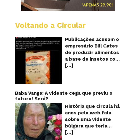
Voltando a Circular
Alimen
com
o
Publicações acusam o
selo
empresário Bill Gates
do
de produzir alimentos
sapinho
a base de insetos com
contém
[…]
grafite e grafeno com
insetos
grafite
o objetivo de reduzir a
e
população! Será
grafen
verdade? Vídeos e
textos com acusações
Baba Vanga: A vidente cega que previu o
começaram a se
futuro! Será?
espalhar nas redes
História que circula há
sociais na segunda
anos pela web fala
quinzena de agosto de
sobre uma vidente
2024 e afirmam que as
búlgara que teria
empresas do
[…]
ficado cega aos 12
milionário norte-
anos, mas teria