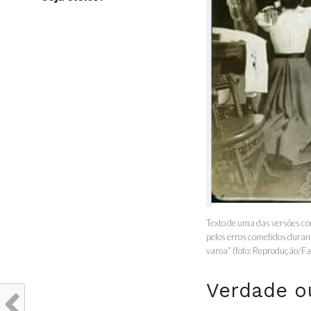
Texto de uma das versões c
pelos erros cometidos duran
varoa” (foto: Reprodução/F
Verdade o