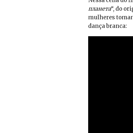
Nessa cena do fi
планета
“, do o
mulheres tomam 
dança branca: