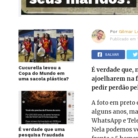
Por
Gilmar 
Publicado em
SALVAR
Cucurella levou a
É verdade que, 
Copa do Mundo em
ajoelharem na f
uma sacola plástica?
pedir perdão pe
A foto em preto 
alguns anos, ma
WhatsApp e Te
Nela podemos v
É verdade que uma
pesquisa fraudada