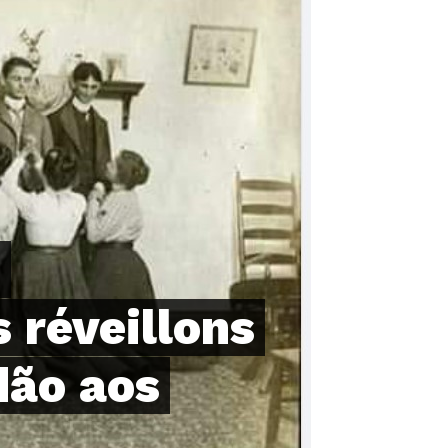
e
 réveillons
dão aos