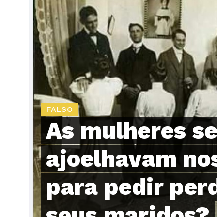
FALSO
As mulheres s
ajoelhavam nos
para pedir per
seus maridos?