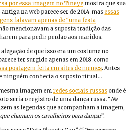
rsa por essa imagem no Tineye
mostra que sua
 antiga na web parece ser de
2014
, mas
essas
gens falavam apenas de “uma festa
não mencionavam a suposta tradição das
lharem para pedir perdão aos maridos.
 alegação de que isso era um costume no
parece ter surgido apenas em
2018
, como
ssa postagem feita em sites de memes
. Antes
ue ninguém conhecia o suposto ritual…
 mesma imagem em
redes sociais russas
onde é
oto seria o registro de uma dança russa. “
Na
 dizem as legendas que acompanham a imagem,
 que chamam os cavalheiros para dançar
”.