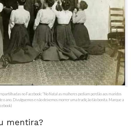
ompartilhadas no Facebook: “No Natal as mulheres pediam perdão aos maridos
te o ano. Divulguemos e não deixemos morrer uma tradição tão bonita. Marque a
acebook)
u mentira?