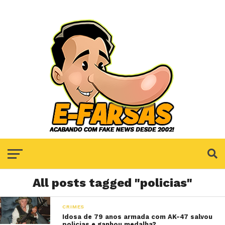
All posts tagged "policias"
CRIMES
Idosa de 79 anos armada com AK-47 salvou
policias e ganhou medalha?