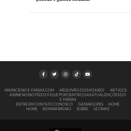
ANUNCIE NO E-FARSAS.COM
ARQUIVÃO DOS HOAXES!
ARTIGOS
ASSINE NOSSO FEED E FIQUE POR DENTRO DAS ATUALIZAÇÕES DO
E-FARSAS
ENTRE EM CONTATO CONOSCO
GILMAR LOPES
HOME
HOME
RIOMAR BRUNO
SOBRE
ULTIMAS