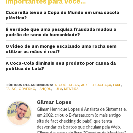
importantes para você...
Cucurella levou a Copa do Mundo em uma sacola
plástica?
É verdade que uma pesquisa fraudada mudou o
padrão de sono da humanidade?
O vídeo de um monge escalando uma rocha sem
utilizar as mãos é real?
A Coca-Cola diminuiu seu produto por causa da
política de Lula?
TÓPICOS RELACIONADOS:
ALCOÓLATRAS
,
AUXÍLIO CACHAÇA
,
FAKE
,
FALSO
,
GOVERNO
,
LANÇOU
,
LULA
,
MENTIRA
Gilmar Lopes
Gilmar Henrique Lopes é Analista de Sistemas e,
em 2002, criou o E-farsas.com (o mais antigo
site de fact checking do país!) que tenta
desvendar os boatos que circulam pela Web.
Gilmar é o autor do livro "Caçador de Mentiras"