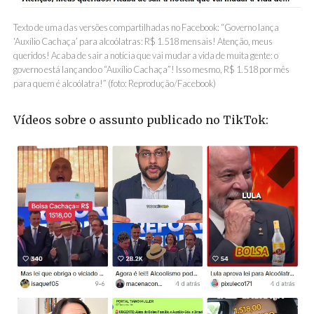
Texto de uma das versões compartilhadas no Facebook: “Governo lança
‘Auxílio Cachaça’ para alcoólatras: R$ 1.518 mensais! Atenção, meus
queridos! Acaba de sair a notícia que vai mudar a vida de muita gente: o
governo está lançando o “Auxílio Cachaça”! Isso mesmo, R$ 1.518 por mês
para quem é alcoólatra!” (foto: Reprodução/Facebook)
Vídeos sobre o assunto publicado no TikTok: