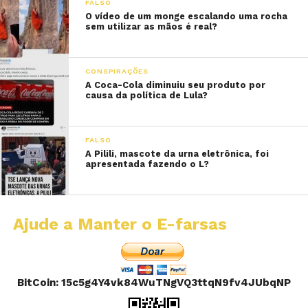
FALSO
O vídeo de um monge escalando uma rocha
sem utilizar as mãos é real?
CONSPIRAÇÕES
A Coca-Cola diminuiu seu produto por
causa da política de Lula?
FALSO
A Pilili, mascote da urna eletrônica, foi
apresentada fazendo o L?
Ajude a Manter o E-farsas
BitCoin: 15c5g4Y4vk84WuTNgVQ3ttqN9fv4JUbqNP