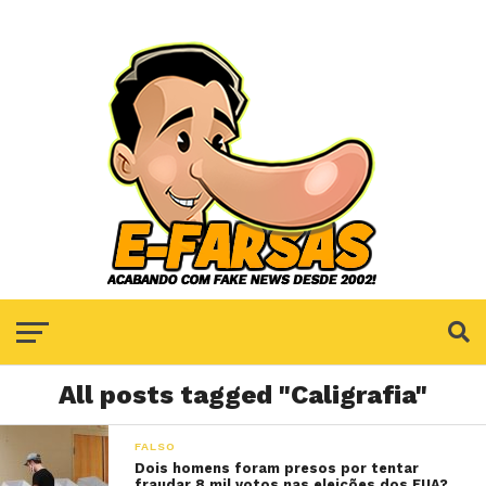
All posts tagged "Caligrafia"
FALSO
Dois homens foram presos por tentar
fraudar 8 mil votos nas eleições dos EUA?