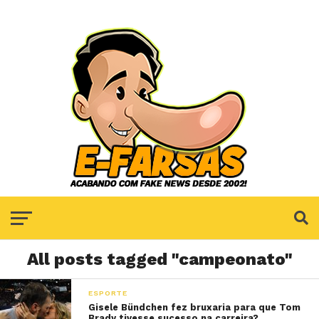
All posts tagged "campeonato"
ESPORTE
Gisele Bündchen fez bruxaria para que Tom
Brady tivesse sucesso na carreira?