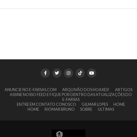
ANUNCIE NO E-FARSAS.COM
ARQUIVÃO DOS HOAXES!
ARTIGOS
ASSINE NOSSO FEED E FIQUE POR DENTRO DAS ATUALIZAÇÕES DO
E-FARSAS
ENTRE EM CONTATO CONOSCO
GILMAR LOPES
HOME
HOME
RIOMAR BRUNO
SOBRE
ULTIMAS
12