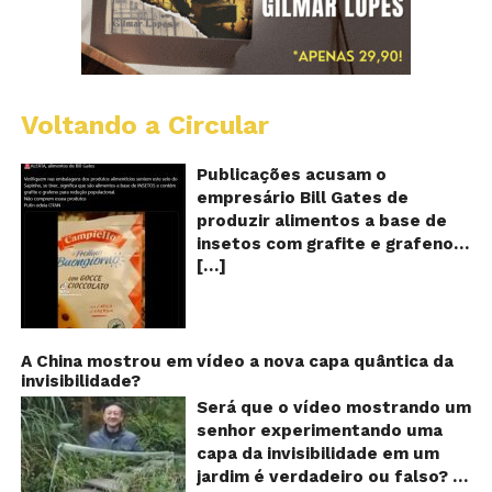
Voltando a Circular
Al
c
o
Publicações acusam o
se
empresário Bill Gates de
d
produzir alimentos a base de
sa
insetos com grafite e grafeno
c
[…]
com o objetivo de reduzir a
in
gr
população! Será verdade?
e
Vídeos e textos com
gr
acusações começaram a se
espalhar nas redes sociais na
A China mostrou em vídeo a nova capa quântica da
invisibilidade?
segunda quinzena de agosto de
2024 e afirmam que as
Será que o vídeo mostrando um
empresas do milionário norte-
senhor experimentando uma
americano Bill Gates estariam
capa da invisibilidade em um
fabricando alimentos a base de
jardim é verdadeiro ou falso? O