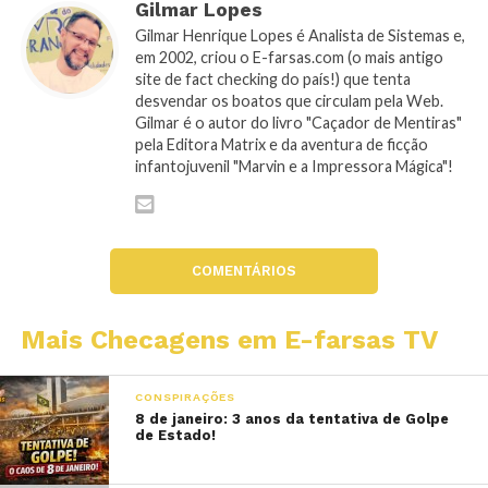
Gilmar Lopes
Gilmar Henrique Lopes é Analista de Sistemas e,
em 2002, criou o E-farsas.com (o mais antigo
site de fact checking do país!) que tenta
desvendar os boatos que circulam pela Web.
Gilmar é o autor do livro "Caçador de Mentiras"
pela Editora Matrix e da aventura de ficção
infantojuvenil "Marvin e a Impressora Mágica"!
COMENTÁRIOS
Mais Checagens em E-farsas TV
CONSPIRAÇÕES
8 de janeiro: 3 anos da tentativa de Golpe
de Estado!