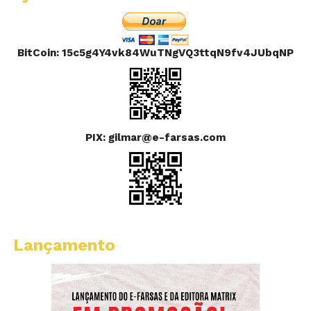
BitCoin: 15c5g4Y4vk84WuTNgVQ3ttqN9fv4JUbqNP
PIX: gilmar@e-farsas.com
Lançamento