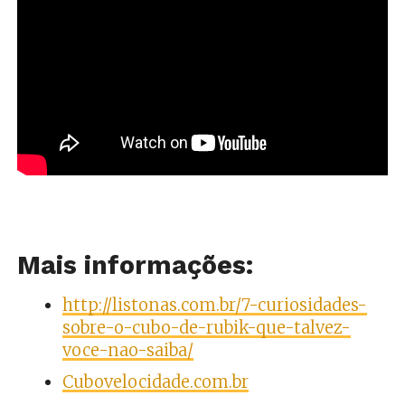
Mais informações:
http://listonas.com.br/7-curiosidades-
sobre-o-cubo-de-rubik-que-talvez-
voce-nao-saiba/
Cubovelocidade.com.br