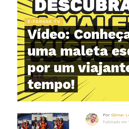
E-FARSAS TV
Vídeo: Conheça
uma maleta es
por um viajant
tempo!
Por
Gilmar 
Publicado em