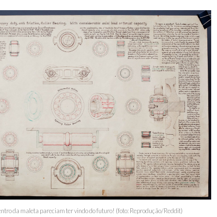
ro da maleta pareciam ter vindo do futuro! (foto: Reprodução/Reddit)