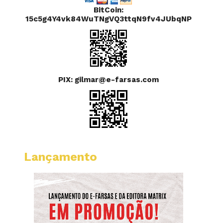
BitCoin:
15c5g4Y4vk84WuTNgVQ3ttqN9fv4JUbqNP
PIX: gilmar@e-farsas.com
Lançamento