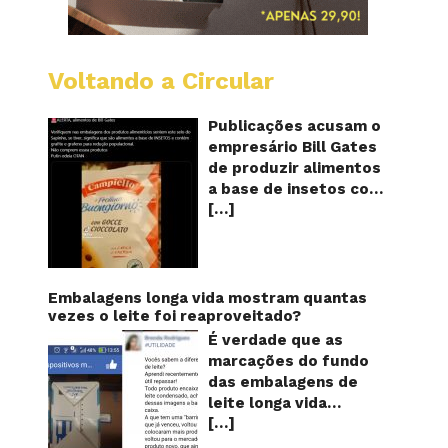
Voltando a Circular
Alimen
com
o
Publicações acusam o
selo
empresário Bill Gates
do
de produzir alimentos
sapinho
a base de insetos com
contém
[…]
grafite e grafeno com
insetos
grafite
o objetivo de reduzir a
e
população! Será
grafen
verdade? Vídeos e
textos com acusações
Embalagens longa vida mostram quantas
começaram a se
vezes o leite foi reaproveitado?
espalhar nas redes
É verdade que as
sociais na segunda
marcações do fundo
quinzena de agosto de
das embalagens de
2024 e afirmam que as
leite longa vida
empresas do
[…]
servem para mostrar
milionário norte-
quantas vezes o