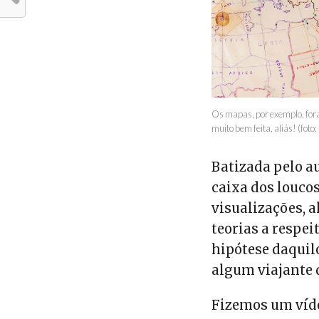
Os mapas, por exemplo, fo
muito bem feita, aliás! (fot
Batizada pelo a
caixa dos louco
visualizações, 
teorias a respei
hipótese daquil
algum viajante 
Fizemos um víde