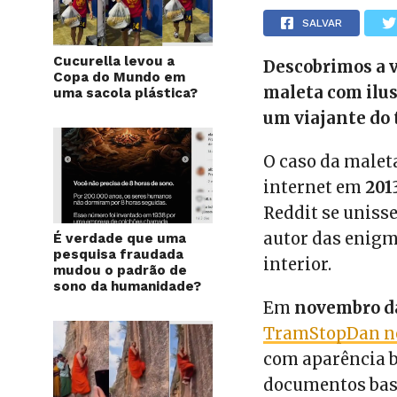
SALVAR
Cucurella levou a
Descobrimos a v
Copa do Mundo em
maleta com ilus
uma sacola plástica?
um viajante do
O caso da malet
internet em
201
Reddit se uniss
autor das enigm
É verdade que uma
pesquisa fraudada
interior.
mudou o padrão de
sono da humanidade?
Em
novembro da
TramStopDan no 
com aparência b
documentos bast