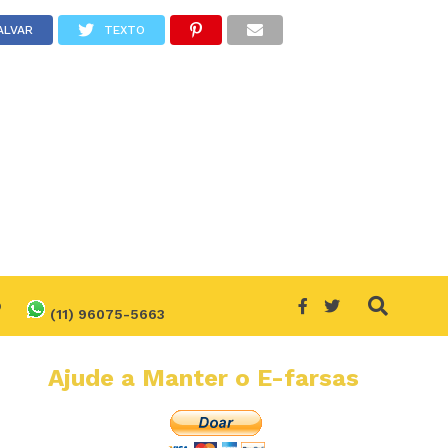
ALVAR
TEXTO
O
(11) 96075-5663
Ajude a Manter o E-farsas