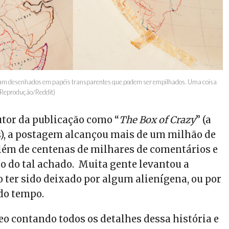
ram desenhados em papéis transparentes que podem ser empilhados. Uma coisa
o: Reprodução/Reddit)
utor da publicação como “
The Box of Crazy
” (a
s), a postagem alcançou mais de um milhão de
além de centenas de milhares de comentários e
to do tal achado. Muita gente levantou a
o ter sido deixado por algum alienígena, ou por
do tempo.
o contando todos os detalhes dessa história e