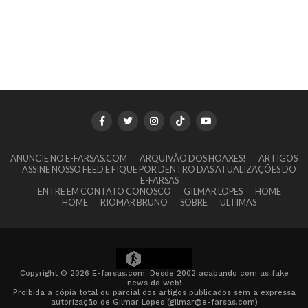
ANUNCIE NO E-FARSAS.COM
ARQUIVÃO DOS HOAXES!
ARTIGOS
ASSINE NOSSO FEED E FIQUE POR DENTRO DAS ATUALIZAÇÕES DO
E-FARSAS
ENTRE EM CONTATO CONOSCO
GILMAR LOPES
HOME
HOME
RIOMAR BRUNO
SOBRE
ULTIMAS
6
Copyright © 2026 E-farsas.com. Desde 2002 acabando com as fake
news da web!
Proibida a cópia total ou parcial dos artigos publicados sem a expressa
autorização de Gilmar Lopes (gilmar@e-farsas.com)