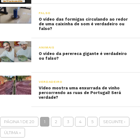
FALSO
O vídeo das formigas circulando ao redor
de uma caixinha de som é verdadeiro ou
falso?
ANIMAIS
O vídeo da perereca gigante é verdadeiro
ou falso?
VERDADEIRO
Vídeo mostra uma enxurrada de vinho
percorrendo as ruas de Portugal! Será
verdade?
PÁGINA 1 DE 20
1
2
3
4
5
SEGUINTE ›
ÚLTIMA »