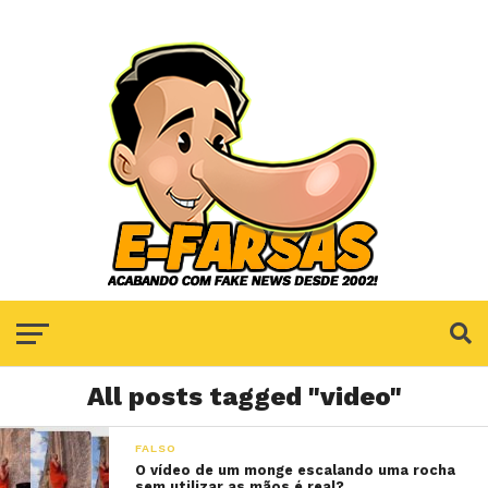
All posts tagged "video"
FALSO
O vídeo de um monge escalando uma rocha
sem utilizar as mãos é real?