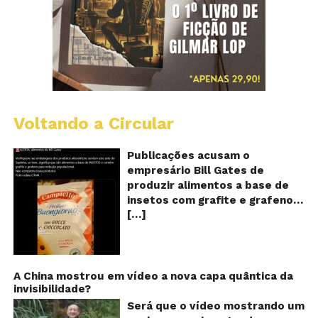
Voltando a Circular
Al
c
o
Publicações acusam o
se
empresário Bill Gates de
d
produzir alimentos a base de
sa
insetos com grafite e grafeno
c
[…]
com o objetivo de reduzir a
in
gr
população! Será verdade?
e
Vídeos e textos com
gr
acusações começaram a se
espalhar nas redes sociais na
A China mostrou em vídeo a nova capa quântica da
invisibilidade?
segunda quinzena de agosto de
2024 e afirmam que as
Será que o vídeo mostrando um