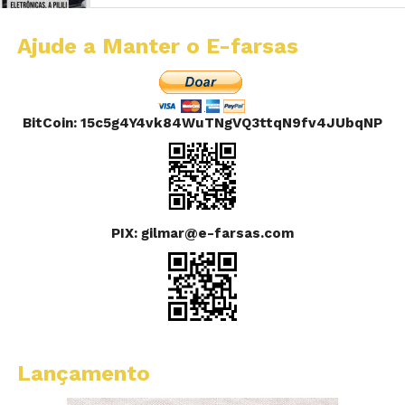
Ajude a Manter o E-farsas
BitCoin: 15c5g4Y4vk84WuTNgVQ3ttqN9fv4JUbqNP
PIX: gilmar@e-farsas.com
Lançamento