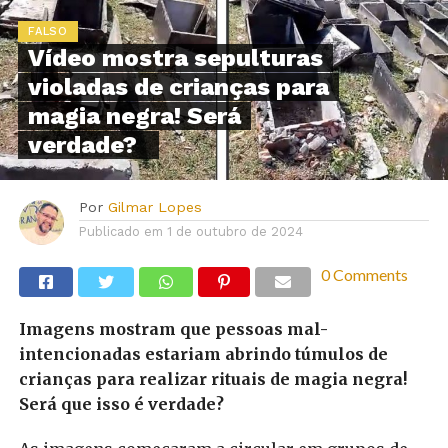
FALSO
Vídeo mostra sepulturas
violadas de crianças para
magia negra! Será
verdade?
Por
Gilmar Lopes
Publicado em
1 de outubro de 2024
0 Comments
Imagens mostram que pessoas mal-
intencionadas estariam abrindo túmulos de
crianças para realizar rituais de magia negra!
Será que isso é verdade?