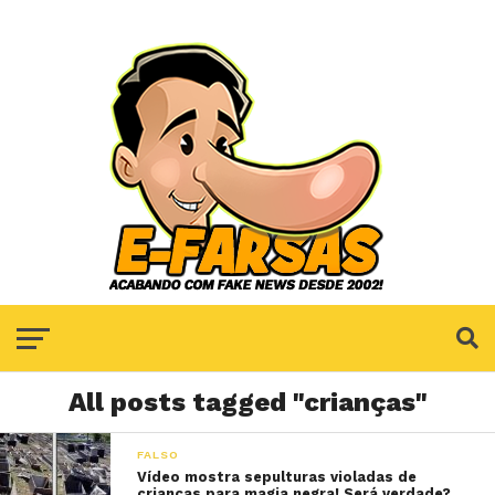
All posts tagged "crianças"
FALSO
Vídeo mostra sepulturas violadas de
crianças para magia negra! Será verdade?