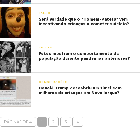
FALSO
Será verdade que o “Homem-Pateta” vem
incentivando crianças a cometer suicídio?
FOTOS
Fotos mostram o comportamento da
população durante pandemias anteriores?
CONSPIRAÇÕES
Donald Trump descobriu um túnel com
milhares de crianças em Nova Iorque?
PÁGINA 1 DE 4
1
2
3
4