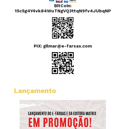
BitCoin:
15c5g4Y4vk84WuTNgVQ3ttqN9fv4JUbqNP
PIX: gilmar@e-farsas.com
Lançamento