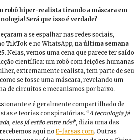
 robô hiper-realista tirando a máscara em
cnologia! Será que isso é verdade?
çaram a se espalhar nas redes sociais,
no TikTok e no WhatsApp, na
última semana
25
. Nelas, vemos uma cena que parece ter saído
ficção científica: um robô com feições humanas
lher, extremamente realista, tem parte de seu
 como se fosse uma máscara, revelando um
a de circuitos e mecanismos por baixo.
ssionante e é geralmente compartilhado de
tas e teorias conspiratórias. “
A tecnologia já
da, eles já estão entre nós!
“, dizia uma das
recebemos aqui no
E-farsas.com
. Outras