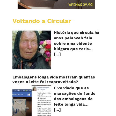
Voltando a Circular
Baba
Vanga:
A
História que circula há
vidente
anos pela web fala
cega
sobre uma vidente
que
búlgara que teria
previu
[…]
ficado cega aos 12
o
futuro!
anos, mas teria
Será?
previsto o fim a
humanidade! Será
verdade? Baba Vanga,
Embalagens longa vida mostram quantas
a mulher que previu o
vezes o leite foi reaproveitado?
fim do mundo e do
É verdade que as
nosso futuro, morreu
marcações do fundo
em 1996 aos 90 anos
das embalagens de
de idade, e teria sido
leite longa vida
uma das grandes
[…]
servem para mostrar
videntes do século XX.
quantas vezes o