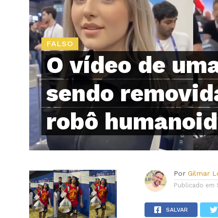
FALSO
O vídeo de um
sendo removid
robô humanoide
Por
Gilmar 
Publicado em
SALVAR