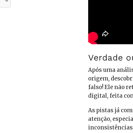
Verdade o
Após uma anális
origem, descobr
falso! Ele não r
digital, feita co
As pistas já co
atenção, espec
inconsistências