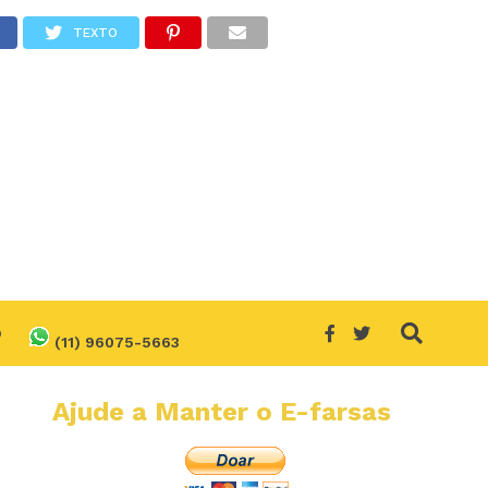
TEXTO
O
(11) 96075-5663
Ajude a Manter o E-farsas