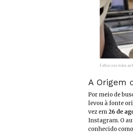
Falhas nas mãos ao 
A Origem d
Por meio de bus
levou à fonte or
vez em
26 de ag
Instagram. O au
conhecido com