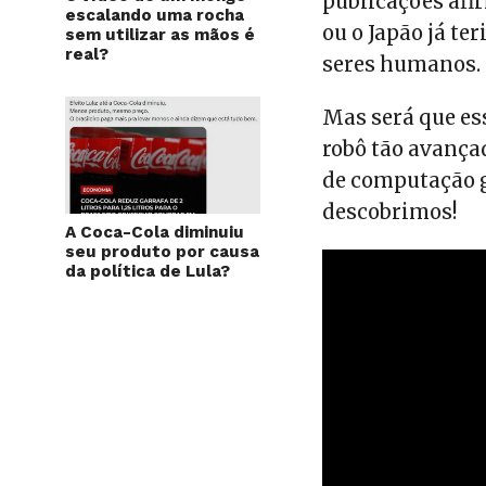
publicações afi
escalando uma rocha
ou o Japão já t
sem utilizar as mãos é
real?
seres humanos.
Mas será que es
robô tão avança
de computação g
descobrimos!
A Coca-Cola diminuiu
seu produto por causa
da política de Lula?