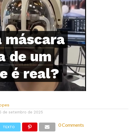
a máscara
a de um
 é real?
Lopes
5 de setembro de 2025
0 Comments
TEXTO