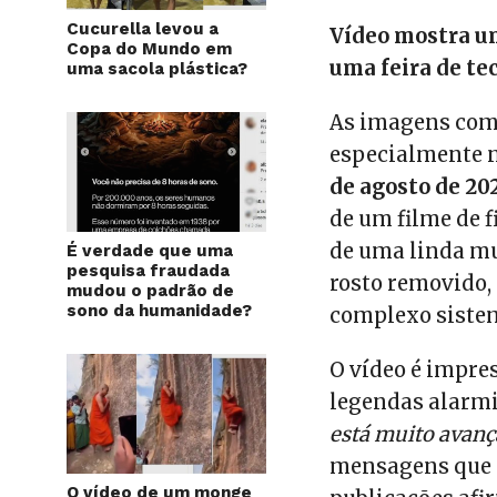
Cucurella levou a
Vídeo mostra um
Copa do Mundo em
uma feira de te
uma sacola plástica?
As imagens come
especialmente 
de agosto de 20
de um filme de 
de uma linda mu
É verdade que uma
pesquisa fraudada
rosto removido,
mudou o padrão de
sono da humanidade?
complexo sistem
O vídeo é impre
legendas alarmis
está muito avança
mensagens que 
O vídeo de um monge