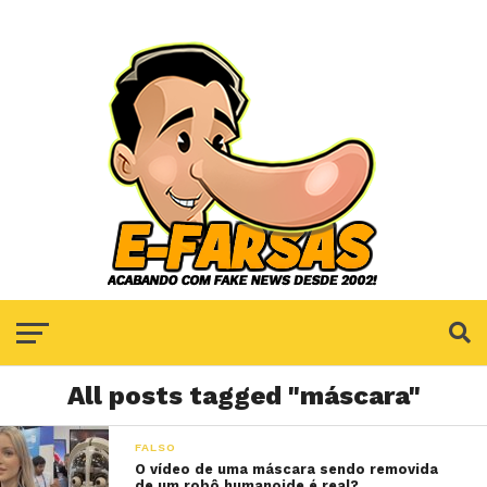
All posts tagged "máscara"
FALSO
O vídeo de uma máscara sendo removida
de um robô humanoide é real?